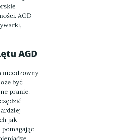
orskie
nności. AGD
ywarki,
rzętu AGD
on nieodzowny
może być
ne pranie.
czędzić
ardziej
ch jak
, pomagając
ieniądze.