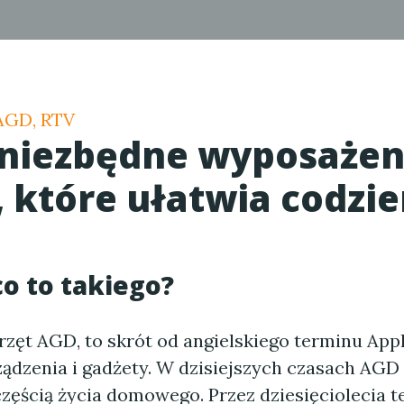
 AGD, RTV
 niezbędne wyposażen
 które ułatwia codzi
co to takiego?
rzęt AGD, to skrót od angielskiego terminu App
ądzenia i gadżety. W dzisiejszych czasach AGD 
częścią życia domowego. Przez dziesięciolecia t