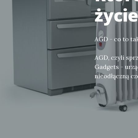
życi
AGD - co to ta
AGD, czyli spr
Gadgets - urzą
nieodłączną c