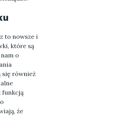
ku
z to nowsze i
ki, które są
 nam o
ania
 się również
malne
 funkcją
do
iają, że