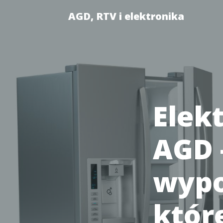
AGD, RTV i elektronika
Elek
AGD 
wypo
któr