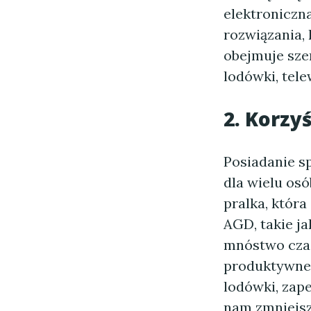
elektroniczna
rozwiązania,
obejmuje sze
lodówki, tel
2. Korzy
Posiadanie sp
dla wielu os
pralka, która
AGD, takie j
mnóstwo czas
produktywne 
lodówki, zap
nam zmniejsz