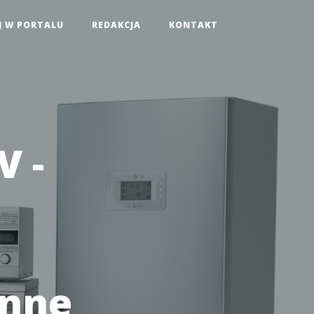
J W PORTALU
REDAKCJA
KONTAKT
V -
enne