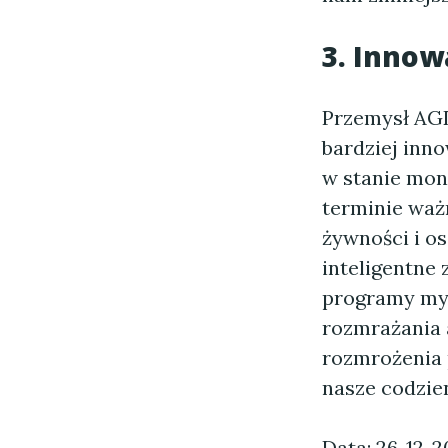
3. Innow
Przemysł AGD
bardziej inno
w stanie mon
terminie waż
żywności i o
inteligentne
programy myc
rozmrażania 
rozmrożenia 
nasze codzien
Data: 26-12-2