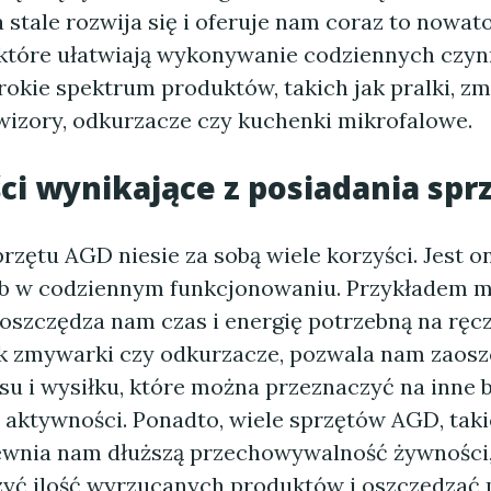
 stale rozwija się i oferuje nam coraz to nowat
 które ułatwiają wykonywanie codziennych czy
rokie spektrum produktów, takich jak pralki, zm
ewizory, odkurzacze czy kuchenki mikrofalowe.
ści wynikające z posiadania sp
rzętu AGD niesie za sobą wiele korzyści. Jest 
ób w codziennym funkcjonowaniu. Przykładem 
 oszczędza nam czas i energię potrzebną na ręcz
ak zmywarki czy odkurzacze, pozwala nam zaosz
u i wysiłku, które można przeznaczyć na inne b
aktywności. Ponadto, wiele sprzętów AGD, taki
ewnia nam dłuższą przechowywalność żywności
yć ilość wyrzucanych produktów i oszczędzać p