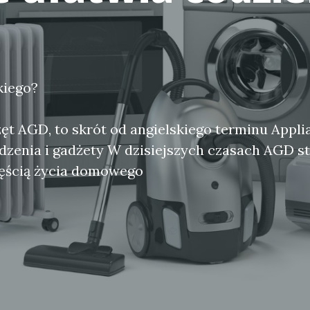
e
kiego?
zęt AGD, to skrót od angielskiego terminu Appl
dzenia i gadżety W dzisiejszych czasach AGD st
zęścią życia domowego