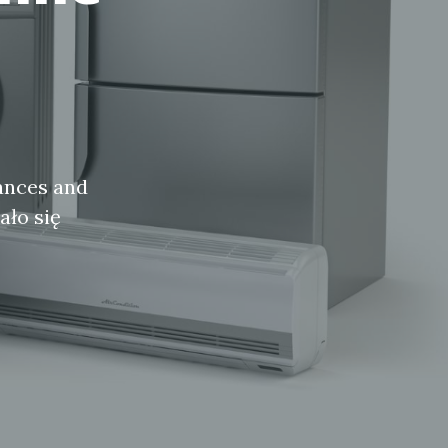
iances and
ało się