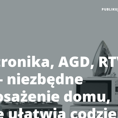
PUBLIKU
tronika, AGD, RT
- niezbędne
sażenie domu,
e ułatwia codzi