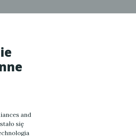
ie
enne
liances and
stało się
echnologia