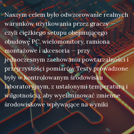
Naszym celem było odwzorowanie realnych
warunków użytkowania przez graczy —
czyli ciężkiego setupu obejmującego
obudowę PC, wielomonitory, ramiona
montażowe i akcesoria — przy
jednoczesnym zachowaniu powtarzalności i
przejrzystości pomiarów Testy prowadzone
były w kontrolowanym środowisku
laboratoryjnym, z ustalonymi temperaturą i
wilgotnością, aby wyeliminować zmienne
środowiskowe wpływające na wyniki