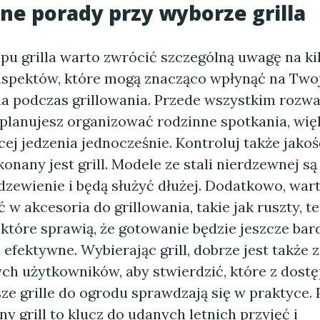
ne porady przy wyborze grilla
pu grilla warto zwrócić szczególną uwagę na ki
spektów, które mogą znacząco wpłynąć na Two
a podczas grillowania. Przede wszystkim rozwa
li planujesz organizować rodzinne spotkania, wi
ej jedzenia jednocześnie. Kontroluj także jako
onany jest grill. Modele ze stali nierdzewnej są
dzewienie i będą służyć dłużej. Dodatkowo, war
 w akcesoria do grillowania, takie jak ruszty, 
które sprawią, że gotowanie będzie jeszcze bard
efektywne. Wybierając grill, dobrze jest także 
ych użytkowników, aby stwierdzić, które z dost
ze grille do ogrodu sprawdzają się w praktyce. 
y grill to klucz do udanych letnich przyjęć i