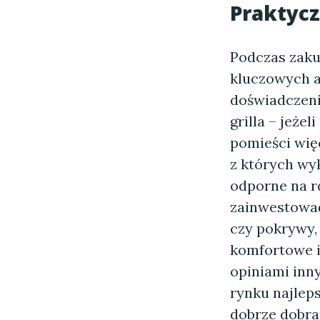
Praktycz
Podczas zaku
kluczowych a
doświadczeni
grilla – jeże
pomieści więc
z których wyk
odporne na r
zainwestować
czy pokrywy, 
komfortowe i 
opiniami inn
rynku najleps
dobrze dobran