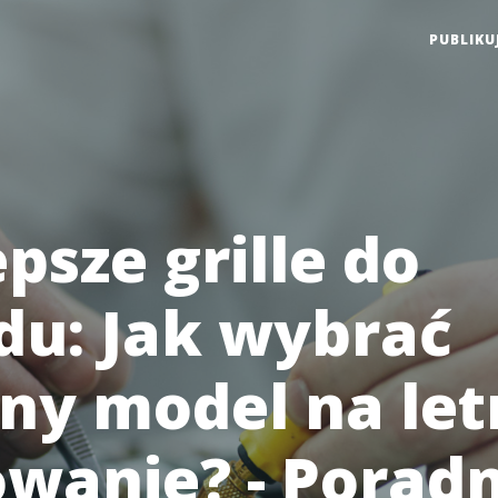
PUBLIKU
psze grille do
du: Jak wybrać
lny model na let
lowanie? - Porad