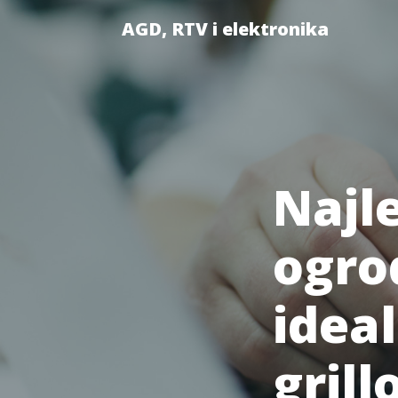
AGD, RTV i elektronika
Najle
ogro
idea
gril