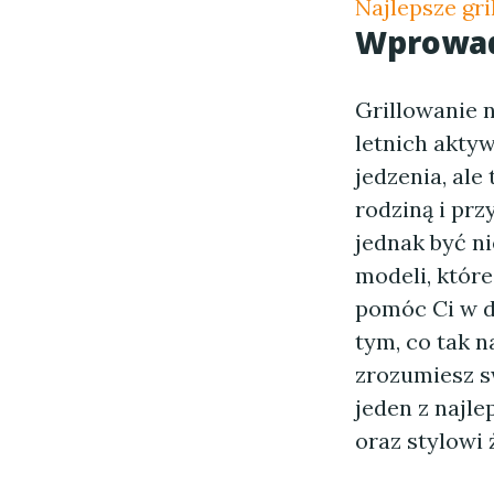
Najlepsze gri
Wprowad
Grillowanie 
letnich aktyw
jedzenia, ale
rodziną i pr
jednak być n
modeli, które
pomóc Ci w d
tym, co tak n
zrozumiesz sw
jeden z najl
oraz stylowi 