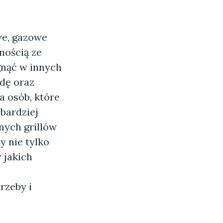
we, gazowe
nością ze
gnąć w innych
odę oraz
a osób, które
 bardziej
nych grillów
y nie tylko
 jakich
rzeby i