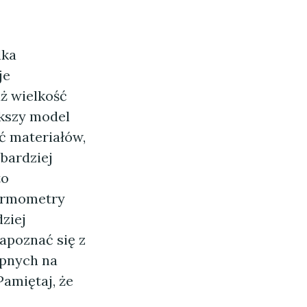
lka
je
ż wielkość
ększy model
ść materiałów,
 bardziej
to
termometry
ziej
zapoznać się z
ępnych na
Pamiętaj, że