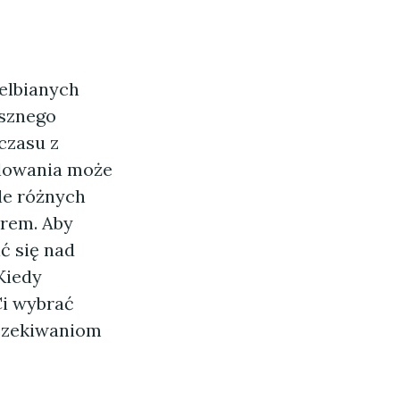
ielbianych
ysznego
czasu z
llowania może
le różnych
arem. Aby
ć się nad
Kiedy
Ci wybrać
oczekiwaniom