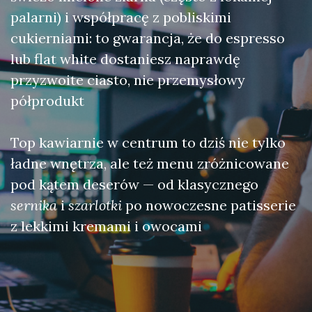
palarni) i współpracę z pobliskimi
cukierniami: to gwarancja, że do espresso
lub flat white dostaniesz naprawdę
przyzwoite ciasto, nie przemysłowy
półprodukt
Top kawiarnie w centrum to dziś nie tylko
ładne wnętrza, ale też menu zróżnicowane
pod kątem deserów — od klasycznego
sernika
i
szarlotki
po nowoczesne patisserie
z lekkimi kremami i owocami