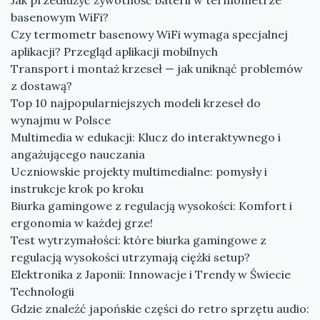
Jak przedłużyć żywotność baterii w termometrze
basenowym WiFi?
Czy termometr basenowy WiFi wymaga specjalnej
aplikacji? Przegląd aplikacji mobilnych
Transport i montaż krzeseł — jak uniknąć problemów
z dostawą?
Top 10 najpopularniejszych modeli krzeseł do
wynajmu w Polsce
Multimedia w edukacji: Klucz do interaktywnego i
angażującego nauczania
Uczniowskie projekty multimedialne: pomysły i
instrukcje krok po kroku
Biurka gamingowe z regulacją wysokości: Komfort i
ergonomia w każdej grze!
Test wytrzymałości: które biurka gamingowe z
regulacją wysokości utrzymają ciężki setup?
Elektronika z Japonii: Innowacje i Trendy w Świecie
Technologii
Gdzie znaleźć japońskie części do retro sprzętu audio: