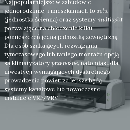
Najpopularniejsze w zabudowie
jednorodzinnej i mieszkaniach to
split
(jednostka ścienna) oraz systemy
multisplit
pozwalające na chłodzenie kilku
pomieszczeń jedną jednostką zewnętrzną
Dla osób szukających rozwiązania
tymczasowego lub taniego montażu opcją
są klimatyzatory
przenośne
, natomiast dla
inwestycji wymagających dyskretnego
prowadzenia powietrza lepsze będą
systemy kanałowe lub nowoczesne
instalacje
VRF/VRV